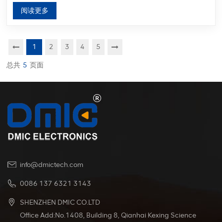
阅读更多
1
2
3
4
5
总共
5
页面
info@dmictech.com
0086 137 6321 3143
SHENZHEN DMIC CO.LTD
Office Add:No.1408, Building 8, Qianhai Kexing Science