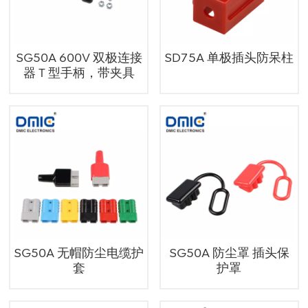
SG50A 600V 双极连接
SD75A 单极插头防呆柱
器 T 型手柄，带夹具
SG50A 无帽防尘电缆护
SG50A 防尘罩 插头保
套
护罩