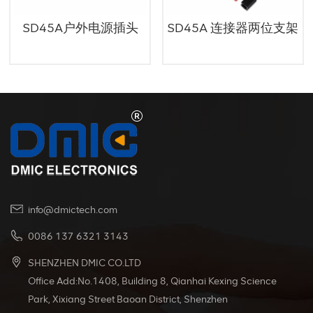
SD45A户外电源插头
SD45A 连接器两位支架
info@dmictech.com
0086 137 6321 3143
SHENZHEN DMIC CO.LTD
Office Add:No.1408, Building 8, Qianhai Kexing Science
Park, Xixiang Street Baoan District, Shenzhen