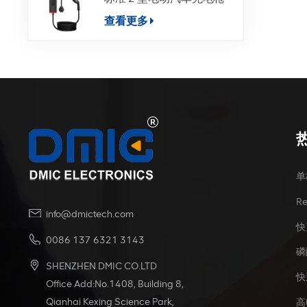
查看更多
单
R
info@dmictech.com
快
0086 137 6321 3143
磷
SHENZHEN DMIC CO.LTD
快
Office Add:No.1408, Building 8,
Qianhai Kexing Science Park,
高