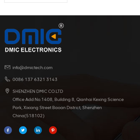
info@dmictech.com
0086 137 6321 3143
SHENZHEN DMIC CO.LTD
Office Add:No.1408, Building 8, Qianhai Kexing Science
Park, Xixiang Street Baoan District, Shenzhen
China(518102)