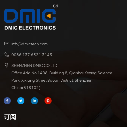
info@dmictech.com
0086 137 6321 3143
SHENZHEN DMIC CO.LTD
Office Add:No.1408, Building 8, Qianhai Kexing Science
Park, Xixiang Street Baoan District, Shenzhen
China(518102)
订阅