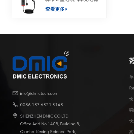
查看更多
单
R
info@dmictech.com
快
0086 137 6321 3143
磷
SHENZHEN DMIC CO.LTD
快
Office Add:No.1408, Building 8,
Qianhai Kexing Science Park,
高