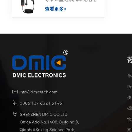
查看更多
单
R
info@dmictech.com
快
0086 137 6321 3143
磷
SHENZHEN DMIC CO.LTD
快
Office Add:No.1408, Building 8,
Qianhai Kexing Science Park,
高