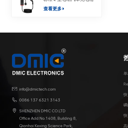
查看更多
单
R
info@dmictech.com
快
0086 137 6321 3143
磷
SHENZHEN DMIC CO.LTD
快
Office Add:No.1408, Building 8,
Qianhai Kexing Science Park,
高