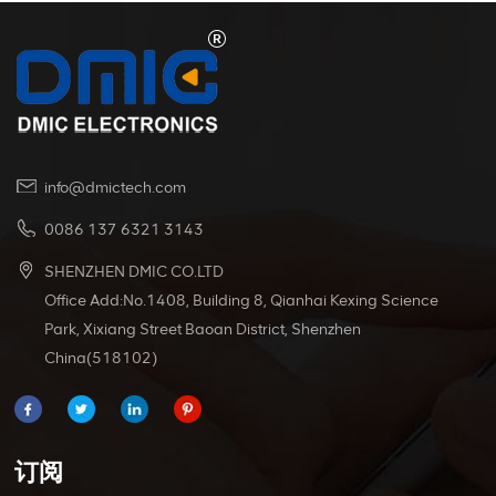
info@dmictech.com
0086 137 6321 3143
SHENZHEN DMIC CO.LTD
Office Add:No.1408, Building 8, Qianhai Kexing Science
Park, Xixiang Street Baoan District, Shenzhen
China(518102)
订阅