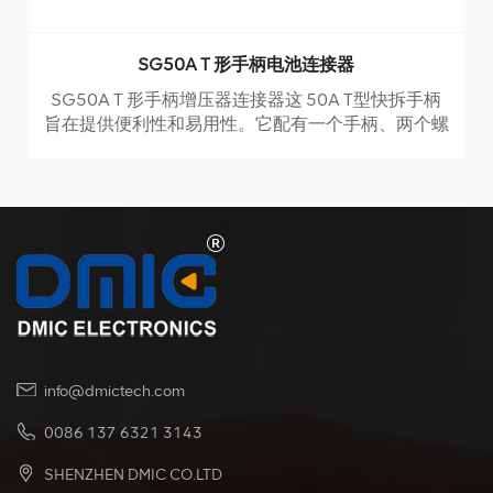
SG50A T 形手柄电池连接器
SG50A T 形手柄增压器连接器这 50A T型快拆手柄
旨在提供便利性和易用性。它配有一个手柄、两个螺
丝和两个螺母，所有这些都固定在插头的橡胶外壳
上。手柄采用注塑技术制造，确保耐用性和可靠
性。 该产品的额定最大电流为50A，电压为600V。
它可以承受-20°C至+125°C的广泛工作温度，使其
适用于各种环境。
info@dmictech.com
0086 137 6321 3143
SHENZHEN DMIC CO.LTD