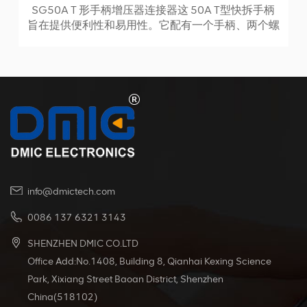
SG50A T 形手柄增压器连接器这 50A T型快拆手柄
旨在提供便利性和易用性。它配有一个手柄、两个螺
丝和两个螺母，所有这些都固定在插头的橡胶外壳
上。手柄采用注塑技术制造，确保耐用性和可靠
性。 该产品的额定最大电流为50A，电压为600V。
它可以承受-20°C至+125°C的广泛工作温度，使其
适用于各种环境。
info@dmictech.com
0086 137 6321 3143
SHENZHEN DMIC CO.LTD
Office Add:No.1408, Building 8, Qianhai Kexing Science
Park, Xixiang Street Baoan District, Shenzhen
China(518102)