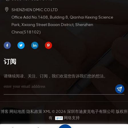
身定制： 需要一些不同的东西吗？没问题！我们提供定
制选项来满足您的特定要求。无论是不同的长度、颜色
SHENZHEN DMIC CO.LTD
或配置，我们都可以定制连接器以完美适合您的项目。
Office Add:No.1408, Building 8, Qianhai Kexing Science
阻燃性能： 安全是重中之重，XT60 连接器具有阻燃和阻
Park, Xixiang Street Baoan District, Shenzhen
燃特性。有了这些连接器，您就可以高枕无忧，因为您
China(518102)
的项目可以免受火灾危害。优质材料带来卓越性能镀银
铜触点： 这些连接器的接触点由优质镀银铜制成。这确
保了出色的导电性并最大限度地降低了腐蚀风险，每次
都能提供稳定可靠的连接。PC UL94V-0 绝缘体： 绝缘
体采用PC UL94V-0材料制成，以其优越的绝缘性能和防
订阅
火性能而闻名。这种材料选择确保连接器可以在各种环
境中安全使用，即使在压力下也能保持性能。电气和电
请继续阅读、关注、订阅，我们欢迎您告诉我们您的想法。
力应用的理想选择这些连接器非常适合用于电气和电力
应用。无论您正在进行复杂的电气项目还是简单的电源
设置，XT60 连接器都将提供您所需的性能。应用领域：
电气工程： 非常适合复杂电路和可靠的电源连接。电源
供应： 非常适合交流和直流电源应用。DIY项目： 非常
适合需要高品质连接器的爱好者和专业人士。结论
博客
网站地图
隐私政策
XML
© 2026 深圳市迪麦克电子有限公司 版权所
Amass 正品 XT60U XT60 XT60H-F/M 连接器是任何需要
有 .
网络支持
可靠、高性能连接器的人的终极解决方案。凭借其多功