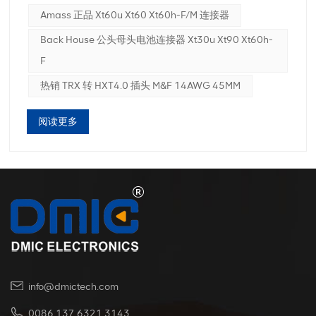
用于各种应用，确保您每次都能获得最佳连接。类型：
Amass 正品 Xt60u Xt60 Xt60h-F/m 连接器
无论您需要线束、连接器电缆还是端子线，这些连接器
Back House 公头母头电池连接器 Xt30u Xt90 Xt60h-
都能满足您的需求。这些连接器的多功能性意味着它们
可以无缝集成到各种设置中，使其成为您工具包中的必
F
备品。高频操作： 这些连接器在高频下工作，非常适合
热销 TRX 转 HXT4.0 插头 M&F 14AWG 45MM
电源应用。它们可确保稳定可靠的连接，降低信号丢失
或干扰的风险。非常适合您需要不间断地提供电力的情
阅读更多
况。交流/直流接口： XT60 连接器与交流和直流接口兼
容。这种双重兼容性拓宽了它们的应用范围，使其适用
于更多种类的项目。热销 TRX 转 HXT4.0 插头 M&F
14AWG 45MM坚固可靠的设计矩形形状： 这些连接器
采用实用的矩形形状设计，外形时尚紧凑，非常适合狭
窄的空间。不再需要为不适合您设计的笨重连接器而烦
恼。宽大的电缆长度： 电缆长度为 6000 毫米，您可以
灵活地将设备准确放置在您需要的位置。不再受短电缆
的限制，从而限制您的项目布局。注塑工艺： 这些连接
器通过精确的注塑工艺制成，具有耐用的结构，可以承
受严格的使用。即使在苛刻的环境中，优质的结构也能
info@dmictech.com
确保持久的性能。Back House 公头母头电池连接器
Xt30u Xt90 Xt60h-f可根据您的规格定制根据您的需求量
0086 137 6321 3143