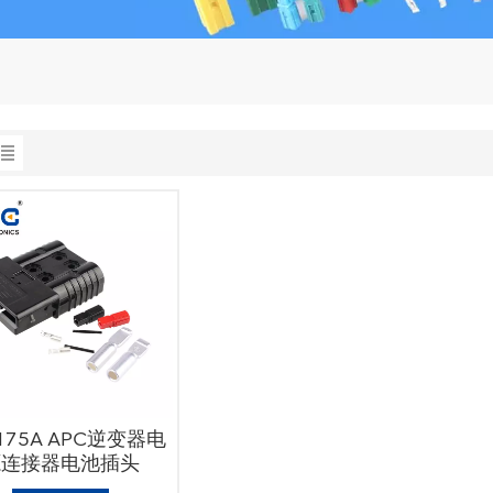
175A APC逆变器电
源连接器电池插头