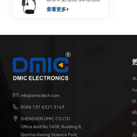
查看更多
单
R
info@dmictech.com
快
0086 137 6321 3143
磷
SHENZHEN DMIC CO.LTD
快
Office Add:No.1408, Building 8,
Qianhai Kexing Science Park,
高