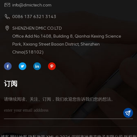
info@dmictech.com
0086 137 6321 3143
SHENZHEN DMIC CO.LTD
Office Add:No.1408, Building 8, Qianhai Kexing Science
Park, Xixiang Street Baoan District, Shenzhen
China(518102)
订阅
请继续阅读、关注、订阅，我们欢迎您告诉我们您的想法。