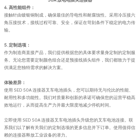
50A 放电电插头连接器
4. 高性能组件：
接触针由镀银铜制成，确保最佳的导电性和耐腐蚀性。采用冷压接六
角压接技术，接线过程可靠、安全，保证在苛刻条件下稳定的电力传
输。
5. 定制选项：
作为制造商直接产品，我们提供根据您的具体要求量身定制的定制服
务。无论您需要定制颜色组合还是预接线插头组件，我们都致力于提
供满足您独特需求的解决方案。
体验差异：
使用 SED 50A 连接器叉车电池插头，您可以期待无与伦比的性能、
耐用性和多功能性。我们对质量和创新的承诺可确保您的运营平稳高
效地运行，从而提高生产力并最大限度地减少停机时间。
立即使用 SED 50A 连接器叉车电池插头升级您的叉车电池连接。联
系我们以了解有关我们的定制选项的更多信息并下订单。使用值得信
赖的连接器释放工业设备的潜力。