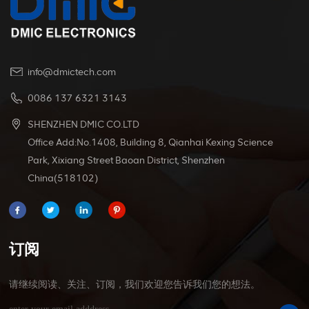
info@dmictech.com
0086 137 6321 3143
SHENZHEN DMIC CO.LTD
Office Add:No.1408, Building 8, Qianhai Kexing Science
Park, Xixiang Street Baoan District, Shenzhen
China(518102)
订阅
请继续阅读、关注、订阅，我们欢迎您告诉我们您的想法。