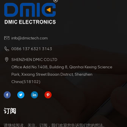
info@dmictech.com
0086 137 6321 3143
SHENZHEN DMIC CO.LTD
Office Add:No.1408, Building 8, Qianhai Kexing Science
Park, Xixiang Street Baoan District, Shenzhen
China(518102)
订阅
请继续阅读、关注、订阅，我们欢迎您告诉我们您的想法。