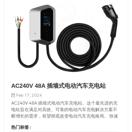
AC240V 48A 插墙式电动汽车充电站
Feb 17, 2024
AC240V 48A 插墙式电动汽车充电站。这个最先进的充
电站旨在满足对高效、可靠的电动汽车充电解决方案不
断增长的需求，有望彻底改变电动汽车充电格局。 快速
充电 AC Type1 插头电动汽车充电电缆 EV 充电站 1. **无
热门标签 :
与伦比的性能**：优质制造商充电站的工作电压为