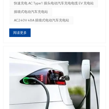
AC240V，强大的48A工作电流，可提供闪电般的快速充
快速充电 AC Type1 插头电动汽车充电电缆 EV 充电站
电速度，确保电动汽车驾驶员减少等待时间，增加在路
插墙式电动汽车充电站
上的时间。 2. **通用兼容性**：该充电站专为支持
60Hz 输入频率而设计，与多种电动汽车兼容，使其成为
AC240V 48A 插墙式电动汽车充电站
全球电动汽车车主的完美选择。 3. **高级保护**：充电
站配备 IP54 级电缆内控制盒 (ICCB)，提供无与伦比的
阅读更多
防尘、防水和其他环境因素保护，确保在任何条件下安
全可靠的充电。 4. **时尚设计**：充电站 ICCB 尺寸紧
凑（长180x宽180x高85毫米），采用现代流线型设计，
使其成为任何家庭或商业充电站的时尚补充。 5. **全天
候耐用性**：该充电站专为承受 -22°F 至 +122°F 的极
端温度而设计，即使在最恶劣的天气条件下也能完美运
行，让电动汽车驾驶员高枕无忧常年。 智能交流电动汽
车充电器电动汽车充电站 Good Quality Manufacturing
首席执行官在评论此次发布时对新充电站对电动汽车市
场的潜在影响表示兴奋。 “我们相信电动汽车是交通的未
来，我们的目标是让电动汽车的拥有尽可能方便和容易
获得，”首席执行官说。 “随着我们的 AC240V 48A 插墙
式电动汽车充电站的推出，我们离实现这一愿景又近了
一步。” 优质制造商 AC240V 48A 插墙式电动汽车充电