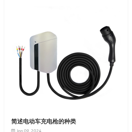
AC240V 48A 插头墙盒电动汽车充电站 不同的电动汽车
具有不同的最大允许充电电流限制和电池容量，从而导
致充满电持续时间不同。慢充通常需要 6-8 小时才能完
成，而快充仅需 30-40 分钟即可充满 80% 的电池容
量。 至关重要的是，必须认识到更高的功率并不一定等
于更快的充电。充电速度取决于电动汽车和充电桩之间
的兼容性，因为电动汽车的电池管理系统（BMS）控制
着充电功率。当充电桩功率匹配或超过电动汽车的功率
时，就会出现最佳充电。快速充电 AC Type1 插头电动汽
车充电电缆 EV 充电站 充电桩根据安装方式又分为立
式、壁挂式、分体式。 立式充电桩专为室外停车位设
计，不需要安装在墙壁上。壁挂式充电桩固定在墙壁
上，适用于室内和地下停车位。分体式充电桩主要用于
直流充电，根据车辆和情况自动调整充电枪功率，满足
集中管理场景下的多样化车型需求。
简述电动车充电枪的种类
Jan 09, 2024