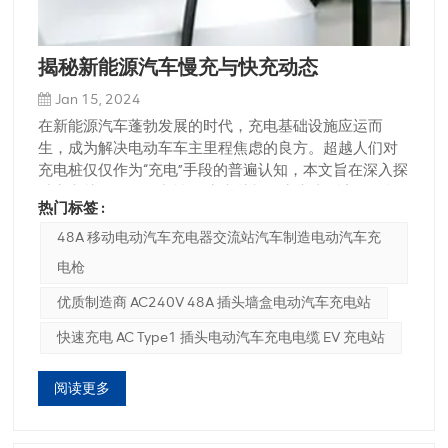
站现已可供购买，为电动汽车车主提供更快、更安全、
更方便的车辆充电方式。今天就加入电力革命吧！
揭秘新能源汽车慢充与快充动态
Jan 15, 2024
在新能源汽车蓬勃发展的时代，充电基础设施应运而
生，成为解决电动车车主里程焦虑的良方。超越人们对
充电桩仅仅作为“充电”手段的普遍认知，本文旨在深入探
讨充电桩知识的复杂性。 充电桩根据充电类型主要有慢
热门标签 :
充和快充两种方式。48A 移动电动汽车充电器交流站汽
车制造电动汽车充电枪 慢速充电采用交流输入和交流输
48A 移动电动汽车充电器交流站汽车制造电动汽车充
出，通过汽车内部的整流模块转换直流电为车辆电池充
电枪
电。由于车载充电器的功率相对较小，通常为 7kW 或
11kW，慢速充电适合许多家用汽车。车主可以方便地选
优质制造商 AC240V 48A 插头墙盒电动汽车充电站
择错峰充电来降低成本。这些充电器通常位于住宅停车
快速充电 AC Type1 插头电动汽车充电电缆 EV 充电站
场。 快充则涉及功率超过60kW的充电桩。具有交流输
入和直流输出，快速充电可直接为车辆电池充电。电投
阅读更多
快充直流充电桩输出功率从30kW到360kW甚至更高，
可实现快速充电，减少车辆停机时间。快速充电站通常
位于高速公路附近，并用于各种运营模式。优质制造商