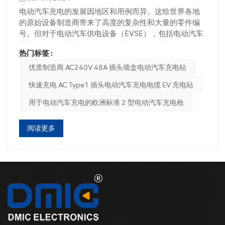
电动汽车充电的发展因地区和用例而异。这给世界各地
的原始设备制造商带来了高度的复杂性和大量的零件编
号。但对于电动汽车供电设备（EVSE），包括电动汽车
充电器，有三种常见的描述：模式、级别和类型。 1. 图
热门标签 :
案这些模式反映了 EVSE 连接到电网的几种常见类型：
(1) 模式 1 插入家用交流电源插座，但由于缺乏特殊的安
优质制造商 AC240V 48A 插头墙盒电动汽车充电站
全电子设备，大多数地区通常不允许使用模式 1。(2) 插
快速充电 AC Type1 插头电动汽车充电电缆 EV 充电站
入标准家用交流电源插座，这些安全功能包含在其电缆
控制盒 (ICCB) 中。(3) 插入壁箱或充电站进行交流充
用于电动汽车充电的欧洲标准 2 型电动汽车充电枪
电。不包括国际商业银行。在欧洲，消费者通常需要自
带Mode3电缆才能使用公共交流充电站。(4)充电站保留
阅读更多
高速直流充电。优质制造商 AC240V 48A 插头墙盒电动
汽车充电站 2. 等级额定值代表输送到车辆的电量。在
J1772标准中，汽车工程师协会规定了以下级别：1级：
限制为120V和1.8kW，并提供基本充电。快速充电 AC
Type1 插头电动汽车充电电缆 EV 充电站 2级：定义为
208V至240V，最大80A，最大输出功率19.2kW。随着
电池尺寸的增加，原始设备制造商也在提高该范围内的
功率水平。如今，典型的纯电动汽车可以通过车载充电
器获得 11kW 的交流电。安装三相电源的家庭在16A电