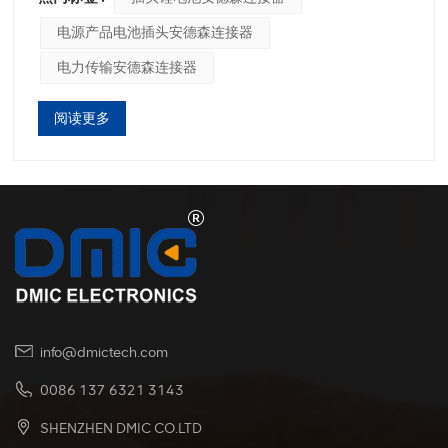
体验。 高尔夫球车充电缓慢而繁琐的日子已经一去不复
电源产品电池插头安德森连接器
返了。安德森连接器将游戏的效率提升到了一个新的水
平。这些连接器具有高电流容量和可靠的连接性，可确
电力传输安德森连接器
保高尔夫球车减少充电时间，并有更多时间在球道上滑
行。安德森连接器(插头锂电池安德森连接器,电源产品电
阅读更多
池插头安德森连接器）专为实现快速、无忧的充电体验
而设计。其用户友好的设计使高尔夫球手可以轻松地插
入球车并为其供电。不再需要为复杂的充电过程而烦恼
——只需一个简单、可靠的连接即可让高尔夫球手立即回
到球场。 在管理高尔夫球车车队的高尔夫球场中，效率
至关重要。 SED 连接器提供无缝集成，允许多个推车同
时充电，而不会影响速度或性能。统一的设计和颜色编
码选项简化了充电过程，使课程维护人员变得轻而易
举。**针对不同电源需求的定制：** 安德森连接器的突
出特点之一（电力传输安德森连接器）是他们的适应
性。高尔夫球场通常有多种电力需求，从多用途车辆到
info@dmictech.com
维护设备。 SED 连接器具有模块化组装和颜色编码的便
0086 137 6321 3143
利性，可以进行定制，以满足各种高尔夫球场应用的独
特功率要求。 总之，SED Connectors 正在重新定义高
SHENZHEN DMIC CO.LTD
尔夫球车在果岭上的充电方式。它们的效率、快速充电