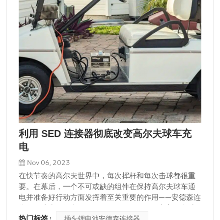
利用 SED 连接器彻底改变高尔夫球车充
电
Nov 06, 2023
在快节奏的高尔夫世界中，每次挥杆和每次击球都很重
要。在幕后，一个不可或缺的组件在保持高尔夫球车通
电并准备好行动方面发挥着至关重要的作用——安德森连
接器。让我们探索 SED Connectors 如何改变高尔夫球
热门标签 :
插头锂电池安德森连接器
车充电的格局，提供高效、可靠性和果岭上的无缝电力