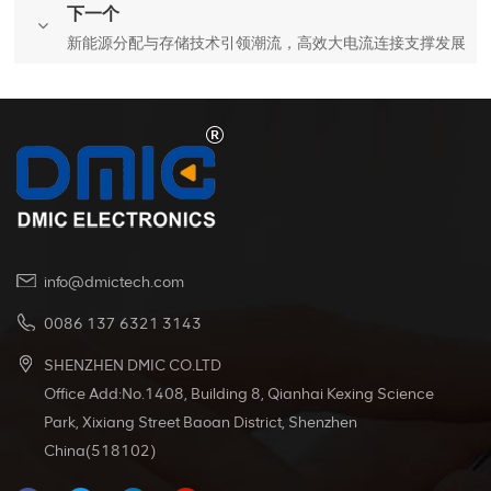
下一个
新能源分配与存储技术引领潮流，高效大电流连接支撑发展
info@dmictech.com
0086 137 6321 3143
SHENZHEN DMIC CO.LTD
Office Add:No.1408, Building 8, Qianhai Kexing Science
Park, Xixiang Street Baoan District, Shenzhen
China(518102)