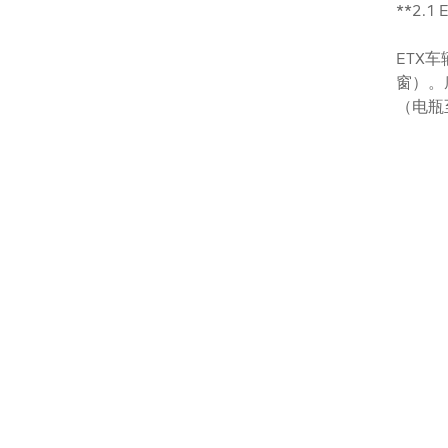
**2.
ETX
窗）。
（电瓶