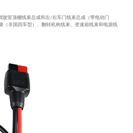
驾驶室顶棚线束总成和左/右车门线束总成（带电动门
束（非国四车型）、翻转机构线束、变速箱线束和电源线